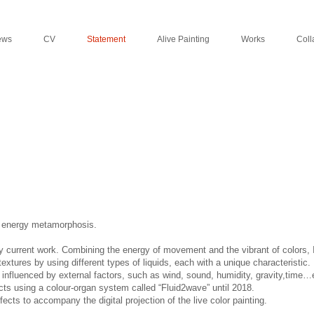
ews
CV
Statement
Alive Painting
Works
Coll
ey energy metamorphosis.
my current work. Combining the energy of movement and the vibrant of colors, I b
xtures by using different types of liquids, each with a unique characteristic.
s influenced by external factors, such as wind, sound, humidity, gravity,time…
acts using a colour-organ system called “Fluid2wave” until 2018.
ts to accompany the digital projection of the live color painting.