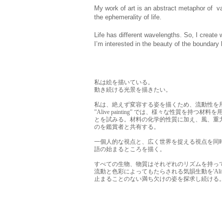
My work of art is an abstract metaphor of va
the ephemerality of life.
Life has different wavelengths. So, I create
I’m interested in the beauty of the boundary
私は絵を描いている。
動き続ける光景を描きたい。
私は、絶えず変容する姿を描くため、流動性を用いた”Al
”Alive painting” では、様々な性
とを試みる。材料の化学的性質に加え、風、重
のを鑑賞者と共有する。
一個人的な視点と、広く世界を捉える視点を同
語の始まるところを描く。
すべての生物、物質はそれぞれのリズムを持っ
流動と色彩によってもたらされる気韻生動を'Aliv
止まることのない満ち欠けの姿を探求し続ける