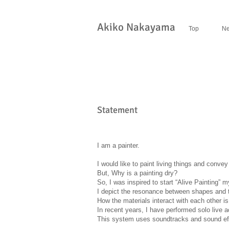
​Akiko Nakayama
Top
N
Statement
I am a painter.
I would like to paint living things and conv
But, Why is a painting dry?
So, I was inspired to start “Alive Painting” 
I depict the resonance between shapes and te
How the materials interact with each other i
In recent years, I have performed solo live 
This system uses soundtracks and sound effec