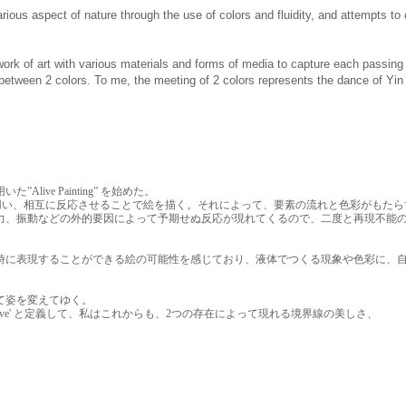
rious aspect of nature through the use of colors and fluidity, and attempts t
 work of art with various materials and forms of media to capture each passi
 between 2 colors. To me, the meeting of 2 colors represents the dance of Yi
ive Painting” を始めた。
質を持つ材料を用い、相互に反応させることで絵を描く。それによって、要素の流れと色彩が
力、振動などの外
的要因によって予期せぬ反応が現れてくるので、二度と再現不能
時に表現することができる絵の可能性を感じており、液体でつくる現象や色彩に、
て姿を変えてゆく。
e' と定義して、
私はこれからも、2つの存在によ
って現れる境界線の美しさ、
。