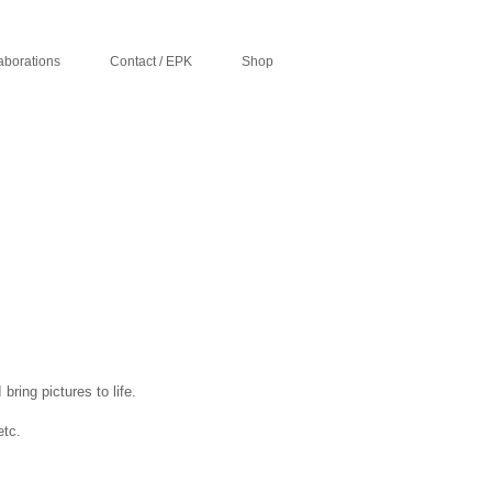
aborations
Contact / EPK
Shop
ring pictures to life.
etc.