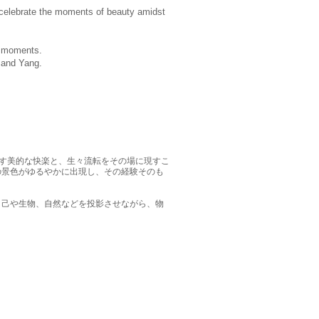
o celebrate the moments of beauty amidst
ng moments.
n and Yang.
もたらす美的な快楽と、生々流転をその場に現すこ
の景色がゆるやかに出現し、その経験そのも
自己や生物、自然などを投影させながら、物